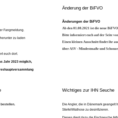
Änderung der BiFVO
Änderungen der BiFVO
Ab den 01.08.2021 ist die neue BiFVO 
 der Fangmeldung.
Bitte informiert euch auf der Seite 
m herunter zu laden
Einen kleinen Ausschnitt findet ihr 
über ASV - Mindestmaße und Schonze
rt euch dort.
as Jahr 2023 möglich,
Jahreshauptversammlung
e
Wichtiges zur IHN Seuche
 bestellen.
Die Angler, die in Dänemark geangelt h
Stiefel/Wathose zu desinfizieren.
Dieses dient dazu die Fischseuche IH