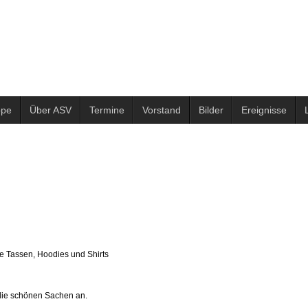
ppe
Über ASV
Termine
Vorstand
Bilder
Ereignisse
e Tassen, Hoodies und Shirts
 die schönen Sachen an.