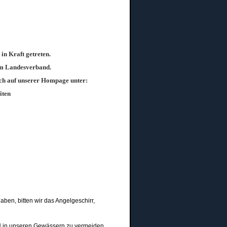
in Kraft getreten.
vom Landesverband.
auch auf unserer Hompage unter:
iten
aben, bitten wir das Angelgeschirr,
N in unseren Gewässern zu vermeiden