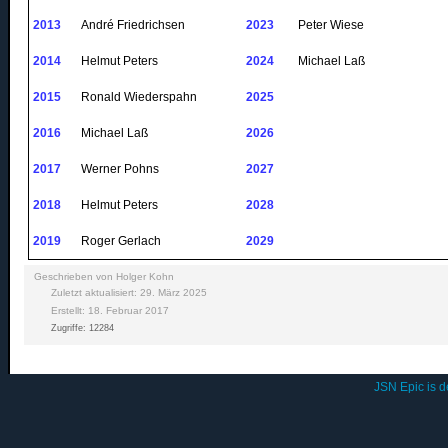
2013
André Friedrichsen
2023
Peter Wiese
2014
Helmut Peters
2024
Michael Laß
2015
Ronald
Wiederspahn
2025
2016
Michael
Laß
2026
2017
Werner
Pohns
2027
2018
Helmut Peters
2028
2019
Roger Gerlach
2029
Geschrieben von
Holger Kohn
Zuletzt aktualisiert: 29. März 2025
Erstellt: 18. Februar 2017
Zugriffe: 12284
JSN Epic is 