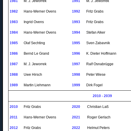
1981
M. J.
Jeworrek
1991
M. J.
Jeworrek
1982
Hans-Werner
Ovens
1992
Fritz Grabs
1983
Ingrid
Ovens
1993
Fritz Grabs
1984
Hans-Werner
Ovens
1994
Stefan
Alker
1985
Olaf
Sechting
1995
Sven
Zabavnik
1986
Bernd Le Grand
1996
K. Dieter Hoffmann
1987
M. J.
Jeworrek
1997
Ralf
Osnabrügge
1988
Uwe Hirsch
1998
Peter Wiese
1989
Martin
Liehmann
1999
Dirk
Fogel
2010 - 2039
2010
Fritz Grabs
2020
Christian Laß
2011
Hans-Werner
Ovens
2021
Roger Gerlach
2012
Fritz Grabs
2022
Helmut Peters