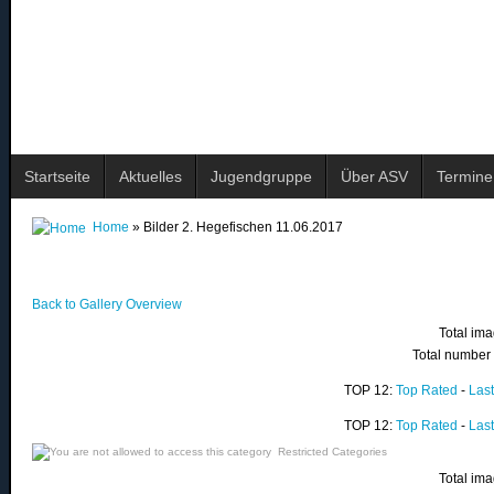
Startseite
Aktuelles
Jugendgruppe
Über ASV
Termine
Home
» Bilder 2. Hegefischen 11.06.2017
Back to Gallery Overview
Total ima
Total number 
TOP 12:
Top Rated
-
Las
TOP 12:
Top Rated
-
Las
Restricted Categories
Total ima